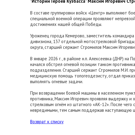
"Истории Героев Кузбасса" Максим Игоревич Ст
В составе группировки войск «Центр» выполняют бо
специальной военной операции проявляют непревзо
достижениях нашей общей Победы.
Уроженец города Кемерово, заместитель командира 
дивизиона, 137 отдельной мотострелковой бригады
округа, старший сержант Стромилов Максим Игореви
В январе 2026 г., в районе н.п. Алексеевка (ДНР) на
начался обстрел огневой позиции танком противника
подразделения. Старший сержант Стромилов М.И. про
медицинскую помощь топогеодезисту, отдал приказ 
выполнять огневые задачи.
При возвращении боевой машины в населенном пункт
противника, Максим Игоревич проявляя выдержку и 
стрелковым огнём из штатного «АК-12». После чего
невредимыми, тем самым поддержав наступающую ш
Возврат к списку