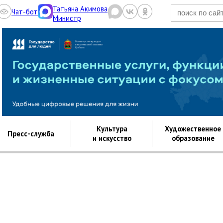
Татьяна Акимова
Чат-бот
Министр
Культура.рф
Культура
Художественное
Пресс-служба
и искусство
образование