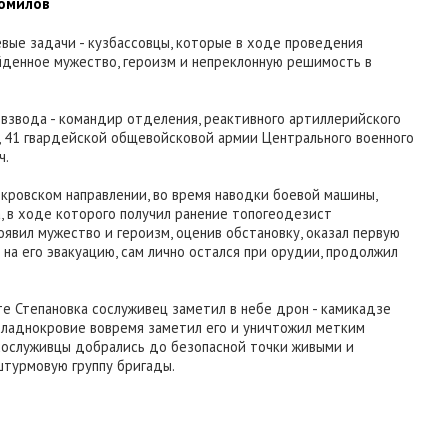
ромилов
евые задачи - кузбассовцы, которые в ходе проведения
йденное мужество, героизм и непреклонную решимость в
взвода - командир отделения, реактивного артиллерийского
, 41 гвардейской общевойсковой армии Центрального военного
ч.
 Покровском направлении, во время наводки боевой машины,
, в ходе которого получил ранение топогеодезист
явил мужество и героизм, оценив обстановку, оказал первую
на его эвакуацию, сам лично остался при орудии, продолжил
е Степановка сослуживец заметил в небе дрон - камикадзе
хладнокровие вовремя заметил его и уничтожил метким
 сослуживцы добрались до безопасной точки живыми и
турмовую группу бригады.